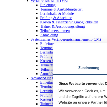
Verfahrensbeistand (VB)
Einleitung
Termine & Ausbildungsstart
Lerninhalte & Module
Prüfung & Abschluss
Kosten & Finanzierungsmöglichkeiten
Trainer & Ausbildungsleitung
Teilnehmerstimmen
Anmeldung
Systemisches Veränderungsmanagement (CM)
Einleitung
Termine & Ausbildungsstart
Lerninhalte & Module
Prüfung & Abschluss
Kosten & Finanzierungsmöglichkeiten
Trainerteam
Zustimmung
Teilnehmerstimmen
Anmeldung
Advanced Negotiation - Verhandeln lernen
Einleitung
Diese Webseite verwendet 
Termine & Ausbildungsstart
Wir verwenden Cookies, um I
Lerninhalte & Module
Prüfung & Abschluss
und die Zugriffe auf unsere 
Kosten & Finanzierungsmöglichkeiten
Website an unsere Partner fü
Trainer & Ausbildungsleitung