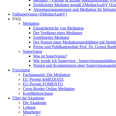
Mediator – Familie & soziale Handlungsfelder (F
Zertifizierter Mediator gemäß ZMediatAusbV (Ze
Akzeptanzmanagement und Mediation für Infrastru
Fallsupervision (ZMediatAusbV)
FAQ
Mediation
Einsatzbereiche von Mediation
Der Verdienst eines Mediators
Zertifizierter Mediator
Der Nutzen einer Mediationsausbildung mit Steinbe
Presse und Publikationsliste Prof. Dr. Gernot Bart
Supervision
Was ist Supervision?
Wie werde ich Supervisor - Supervisionsausbildun
Nutzen und Kompetenzen einer Supervisionsausb
Forschung
Fachmagazin: Die Mediation
EU Projekt InMEDIATE
EU-Projekt FOMENTO
Cross-Border Online Mediation
Konfliktforschung
Über die Akademie
Die Akademie
Leitung
Mitarbeiter