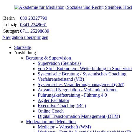
Berlin
030 23327790
Leipzig
0341 2248661
Stuttgart
0711 25298689
Navigation überspringen
Startseite
Ausbildung
Beratung & Supervision
Supervision (Steinbeis)
von Streit Entknoten - Weiterbildung in Supervi
Systemische Beratung / Systemisches Coaching
Verfahrensbeistand (VB)
Systemisches Veränderungsmanagement (CM)
Advanced Negotiation - Verhandeln lernen
Führungskräftetraining - Führung 4.0
Agiler Facilitator
Executive Coaching (BC)
Online Coach
Digital Transformation Management (DTM)
Moderation und Mediation
Mediator – Wirtschaft (WM)