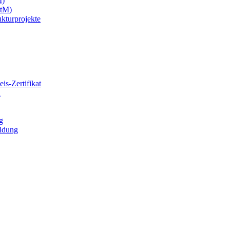
M)
rtM)
kturprojekte
is-Zertifikat
h
g
ildung