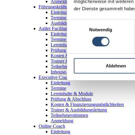
möglicherweise mit weiteren
Anmeldung
Führungskräftetraining - Führung 4.0
der Dienste gesammelt habe
Einleitung
Termine & Kosten
Einwilligungsauswahl
Ausbildungstrainer
Agiler Facilitator
Notwendig
Einleitung
Termine & Ausbildungsstart
Lerninhalte & Module
Prüfung & Abschluss
Kosten & Finanzierungsmöglichkeiten
Trainer & Ausbildungsleitung
Ablehnen
Teilnehmerstimmen
Inhouse-Ausbildung
Executive Coaching (BC)
Einleitung
Termine
Lerninhalte & Module
Prüfung & Abschluss
Kosten & Finanzierungsmöglichkeiten
Trainer & Ausbildungsleitung
Teilnehmerstimmen
Anmeldung
Online Coach
Einleitung