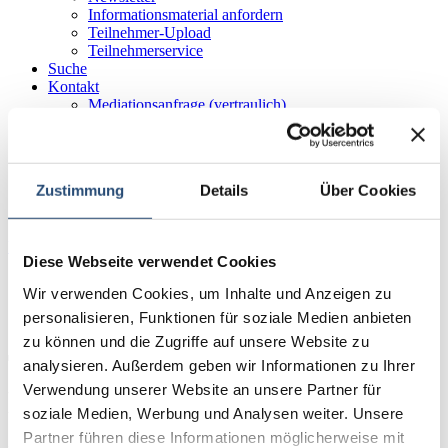
Informationsmaterial anfordern
Teilnehmer-Upload
Teilnehmerservice
Suche
Kontakt
Mediationsanfrage (vertraulich)
Anfahrtsbeschreibung Berlin
Anfahrtsbeschreibung Essen
Anfahrtsbeschreibung Leipzig
Anfahrtsbeschreibung Stuttgart
Zustimmung
Details
Über Cookies
Infomaterial anfordern
Über die Akademie
Diese Webseite verwendet Cookies
www.akasor.de
Wir verwenden Cookies, um Inhalte und Anzeigen zu
Über die Akademie
Newsletter
personalisieren, Funktionen für soziale Medien anbieten
zu können und die Zugriffe auf unsere Website zu
Tragen Sie sich in unseren
analysieren. Außerdem geben wir Informationen zu Ihrer
Verwendung unserer Website an unsere Partner für
Newsletter ein
soziale Medien, Werbung und Analysen weiter. Unsere
Partner führen diese Informationen möglicherweise mit