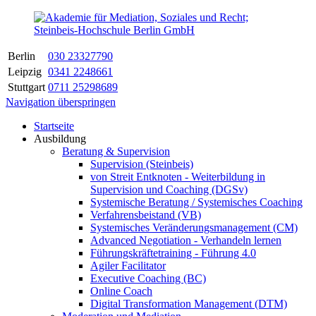
Berlin
030 23327790
Leipzig
0341 2248661
Stuttgart
0711 25298689
Navigation überspringen
Startseite
Ausbildung
Beratung & Supervision
Supervision (Steinbeis)
von Streit Entknoten - Weiterbildung in
Supervision und Coaching (DGSv)
Systemische Beratung / Systemisches Coaching
Verfahrensbeistand (VB)
Systemisches Veränderungsmanagement (CM)
Advanced Negotiation - Verhandeln lernen
Führungskräftetraining - Führung 4.0
Agiler Facilitator
Executive Coaching (BC)
Online Coach
Digital Transformation Management (DTM)