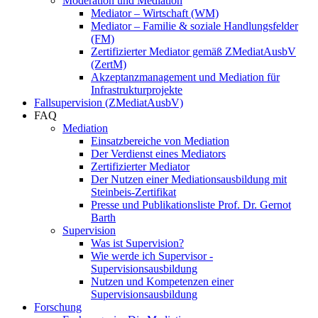
Moderation und Mediation
Mediator – Wirtschaft (WM)
Mediator – Familie & soziale Handlungsfelder
(FM)
Zertifizierter Mediator gemäß ZMediatAusbV
(ZertM)
Akzeptanzmanagement und Mediation für
Infrastrukturprojekte
Fallsupervision (ZMediatAusbV)
FAQ
Mediation
Einsatzbereiche von Mediation
Der Verdienst eines Mediators
Zertifizierter Mediator
Der Nutzen einer Mediationsausbildung mit
Steinbeis-Zertifikat
Presse und Publikationsliste Prof. Dr. Gernot
Barth
Supervision
Was ist Supervision?
Wie werde ich Supervisor -
Supervisionsausbildung
Nutzen und Kompetenzen einer
Supervisionsausbildung
Forschung