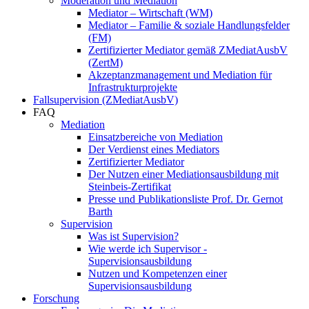
Moderation und Mediation
Mediator – Wirtschaft (WM)
Mediator – Familie & soziale Handlungsfelder
(FM)
Zertifizierter Mediator gemäß ZMediatAusbV
(ZertM)
Akzeptanzmanagement und Mediation für
Infrastrukturprojekte
Fallsupervision (ZMediatAusbV)
FAQ
Mediation
Einsatzbereiche von Mediation
Der Verdienst eines Mediators
Zertifizierter Mediator
Der Nutzen einer Mediationsausbildung mit
Steinbeis-Zertifikat
Presse und Publikationsliste Prof. Dr. Gernot
Barth
Supervision
Was ist Supervision?
Wie werde ich Supervisor -
Supervisionsausbildung
Nutzen und Kompetenzen einer
Supervisionsausbildung
Forschung