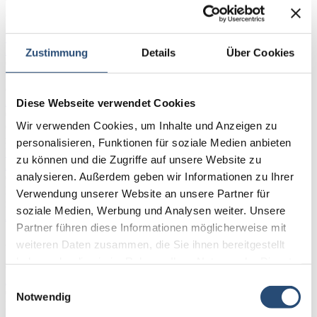
Ausbildung zertifizierter Mediator (m/w/d): Späteinstieg in Leipzig
Späteinstieg
Weitere Informationen zur Veranstaltung (PDF)
Anmeldung
Zustimmung
Details
Über Cookies
04.09.2026
Informationsveranstaltung Mediationsausbildungen
online ab 10:00 Uhr
Anmeldung
Diese Webseite verwendet Cookies
09.09.2026 bis 30.09.2026
Wir verwenden Cookies, um Inhalte und Anzeigen zu
Online-Mediation
mit Sascha Lippe
personalisieren, Funktionen für soziale Medien anbieten
Weitere Informationen zur Veranstaltung (PDF)
zu können und die Zugriffe auf unsere Website zu
Anmeldung
analysieren. Außerdem geben wir Informationen zu Ihrer
09.09.2026
Betriebliche Veränderung - Ohne Führung wird das nichts
Verwendung unserer Website an unsere Partner für
mit Thomas Scheer | kostenfrei | 12 - 13 Uhr
soziale Medien, Werbung und Analysen weiter. Unsere
Anmeldung
Partner führen diese Informationen möglicherweise mit
17.09.2026 bis 30.01.2027
Ausbildung Mediator, Schwerpunkt Wirtschaft (Stuttgart)
weiteren Daten zusammen, die Sie ihnen bereitgestellt
Späteinstieg zu Modul 2 (mit Nachholoption Modul 1)
haben oder die sie im Rahmen Ihrer Nutzung der Dienste
Oktober 2026
gesammelt haben.
Anmeldung
Einwilligungsauswahl
02.10.2026
Notwendig
Informationsveranstaltung Mediationsausbildungen