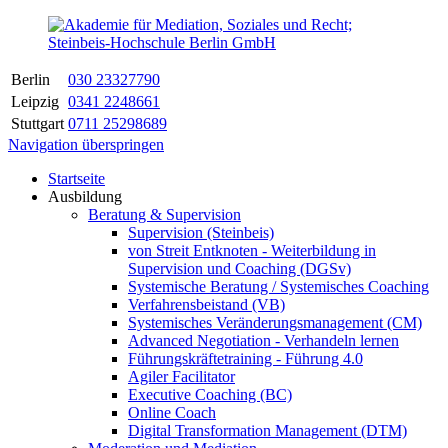
Berlin
030 23327790
Leipzig
0341 2248661
Stuttgart
0711 25298689
Navigation überspringen
Startseite
Ausbildung
Beratung & Supervision
Supervision (Steinbeis)
von Streit Entknoten - Weiterbildung in
Supervision und Coaching (DGSv)
Systemische Beratung / Systemisches Coaching
Verfahrensbeistand (VB)
Systemisches Veränderungsmanagement (CM)
Advanced Negotiation - Verhandeln lernen
Führungskräftetraining - Führung 4.0
Agiler Facilitator
Executive Coaching (BC)
Online Coach
Digital Transformation Management (DTM)