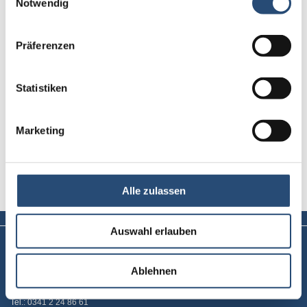
Notwendig
Kompetenzen
Präferenzen
Supervision und Mediation - Gemeinsamkeiten,
Verbindungen, Unterschiede
Statistiken
- ein Artikel von Harald Pühl
Marketing
Mehr zur Supervisionausbildung erfahren Sie
unter:
Supervisionsausbildung (Steinbeis)
.
Alle zulassen
Auswahl erlauben
Main Office: Leipzig
Office: Berlin
Ablehnen
Hohe Straße 11
Sonnenallee 223a, Haus FIN
04107 Leipzig
2
12059 Berlin
Tel.:
0341 2 24 86 61