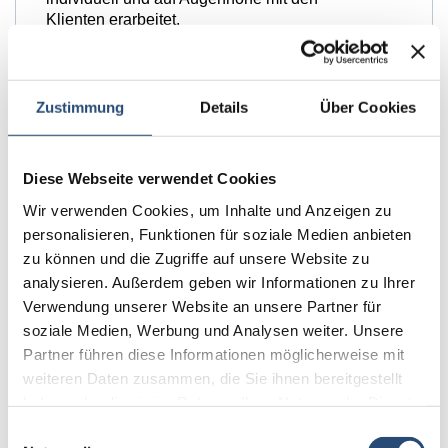
Klienten erarbeitet.
Mögliche Ziele können sein:
Erarbeitung von
Zustimmung
Details
Über Cookies
Handlungsstrategien für
belastende
Arbeitssituationen
Diese Webseite verwendet Cookies
Förderung der
Kommunikation am
Wir verwenden Cookies, um Inhalte und Anzeigen zu
Arbeitsplatz
personalisieren, Funktionen für soziale Medien anbieten
Förderung der
zu können und die Zugriffe auf unsere Website zu
Teamentwicklung
analysieren. Außerdem geben wir Informationen zu Ihrer
Erarbeitung
Verwendung unserer Website an unsere Partner für
von Konfliktlösungsstrategien
soziale Medien, Werbung und Analysen weiter. Unsere
Verbessertes Arbeitsklima
und Reflexion des
Partner führen diese Informationen möglicherweise mit
Arbeitsalltages
weiteren Daten zusammen, die Sie ihnen bereitgestellt
Entwicklung eigener
haben oder die sie im Rahmen Ihrer Nutzung der Dienste
Lösungskompetenzen
gesammelt haben.
Einwilligungsauswahl
Erweiterung beruflicher